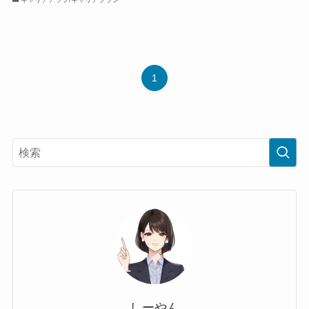
1
しーやん