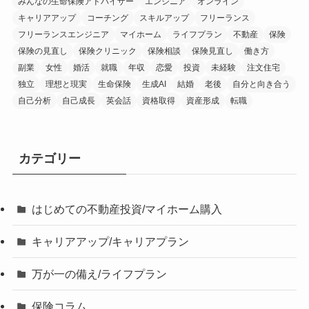
みんなの生命保険アドバイザー
エンジニア
オンライン
キャリアアップ
コーチング
スキルアップ
フリーランス
フリーランスエンジニア
マイホーム
ライフプラン
不動産
保険
保険の見直し
保険クリニック
保険相談
保険見直し
働き方
副業
女性
婚活
就職
年収
恋愛
投資
未経験
注文住宅
独立
理想と現実
生命保険
生成AI
結婚
老後
自分と向き合う
自己分析
自己成長
英会話
資格取得
資産形成
転職
カテゴリー
はじめての不動産投資/マイホーム購入
キャリアアップ/キャリアプラン
万が一の備え/ライフプラン
保険コラム